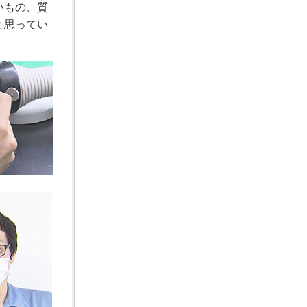
いもの、質
と思ってい