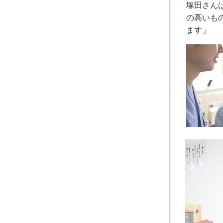
塚田さん
の高いも
ます」