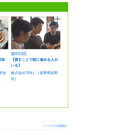
第833回
密加
【貸すことで前に進める人が
いる】
県池
株式会社TRILL.［長野県長野
市］
ページの先頭へ