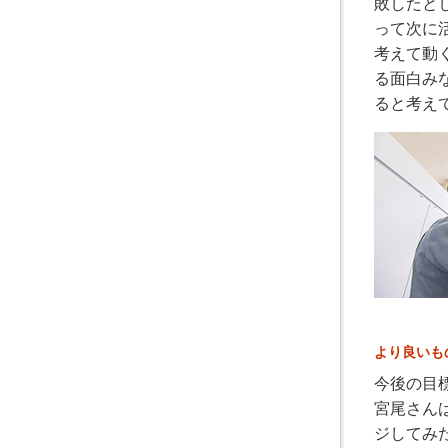
敗したと
って次に
考えて動
る面白み
ると考え
より良いも
今後の目
宮尾さん
ジしてみ