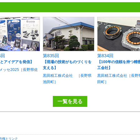
6回
第835回
第834回
とアイデアを発信】
【現場の技術がものづくりを
【100年の信頼を持つ精
支える】
工会社】
Uメッセ2025［長野県佐
黒田精工株式会社 ［長野県
黒田精工株式会社［長野
池田町］
田町］
一覧を見る
作権とリンク