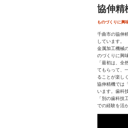
協伸精
ものづくりに興
千曲市の協伸
しています。
金属加工機械
のづくりに興
「最初は、全
てもらって、
ることが楽し
協伸精機では「
います。歯科
「別の歯科技
での経験を活