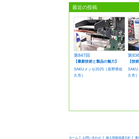
最近の投稿
第847回
第83
【最新技術と製品の魅力】
【技術
SAKUメッセ2025［長野県佐
SAK
久市］
久市］
ホーム
お問い合わせ
個人情報保護方針
著