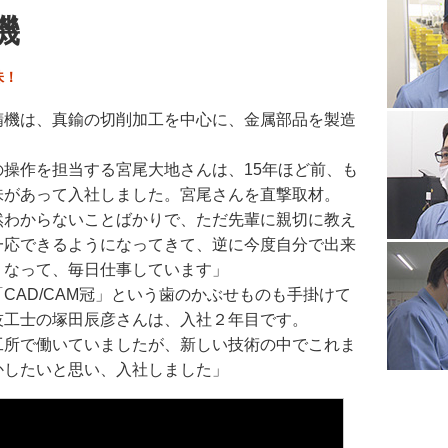
機
味！
精機は、真鍮の切削加工を中心に、金属部品を製造
の操作を担当する宮尾大地さんは、15年ほど前、も
味があって入社しました。宮尾さんを直撃取材。
然わからないことばかりで、ただ先輩に親切に教え
一応できるようになってきて、逆に今度自分で出来
くなって、毎日仕事しています」
CAD/CAM冠」という歯のかぶせものも手掛けて
技工士の塚田辰彦さんは、入社２年目です。
工所で働いていましたが、新しい技術の中でこれま
かしたいと思い、入社しました」