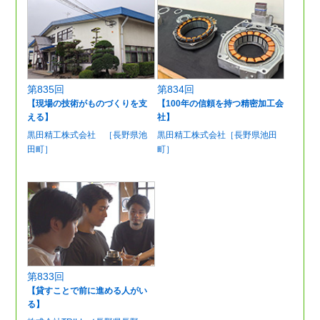
第835回
第834回
【現場の技術がものづくりを支
【100年の信頼を持つ精密加工会
える】
社】
黒田精工株式会社 ［長野県池
黒田精工株式会社［長野県池田
田町］
町］
第833回
【貸すことで前に進める人がい
る】