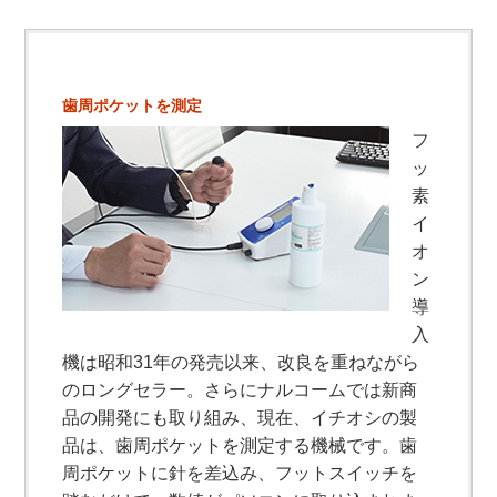
歯周ポケットを測定
フ
ッ
素
イ
オ
ン
導
入
機は昭和31年の発売以来、改良を重ねながら
のロングセラー。さらにナルコームでは新商
品の開発にも取り組み、現在、イチオシの製
品は、歯周ポケットを測定する機械です。歯
周ポケットに針を差込み、フットスイッチを