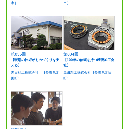
市］
市］
第835回
第834回
【現場の技術がものづくりを支
【100年の信頼を持つ精密加工会
える】
社】
黒田精工株式会社 ［長野県池
黒田精工株式会社［長野県池田
田町］
町］