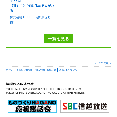
第833回
【貸すことで前に進める人がい
る】
株式会社TRILL.［長野県長野
市］
一覧を見る
ページの先頭へ
ホーム
お問い合わせ
個人情報保護方針
著作権とリンク
〒380-8521 長野市問御所町1200 TEL：026-237-0500（代）
©
2026 SHIN-ETSU BROADCASTING CO.,LTD All rights reserved.