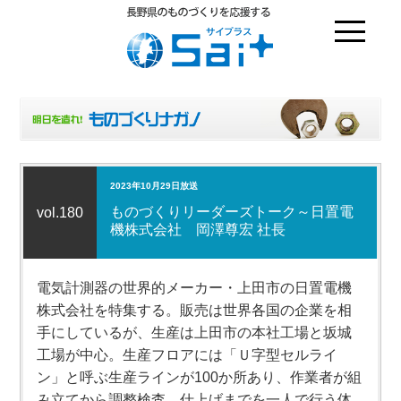
2023年10月29日放送
ものづくりリーダーズトーク～日置電
vol.180
機株式会社 岡澤尊宏 社長
電気計測器の世界的メーカー・上田市の日置電機
株式会社を特集する。販売は世界各国の企業を相
手にしているが、生産は上田市の本社工場と坂城
工場が中心。生産フロアには「Ｕ字型セルライ
ン」と呼ぶ生産ラインが100か所あり、作業者が組
み立てから調整検査、仕上げまでを一人で行う体