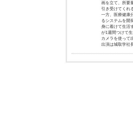
画を立て、所要
引き受けてくれる
一方、医療健康
るシステムを開発
身に着けて生活
が1週間つけて
カメラを使って
出演は城取学社