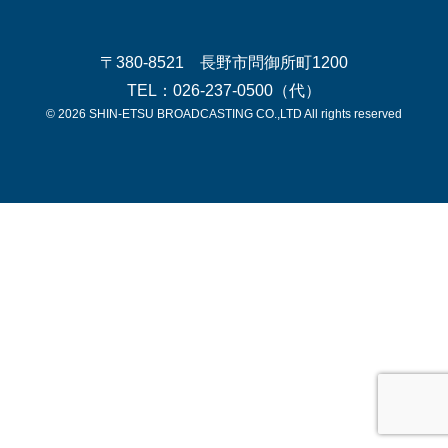
〒380-8521 長野市問御所町1200
TEL：026-237-0500（代）
© 2026 SHIN-ETSU BROADCASTING CO.,LTD All rights reserved