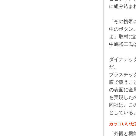
に組み込ま
「その携帯
中のボタン
よ」取材に
中嶋裕二氏
ダイナテッ
だ。
プラスチッ
膜で覆うこ
の表面に金
を実現した
同社は、こ
としている
カッコいいだ
「外観と機