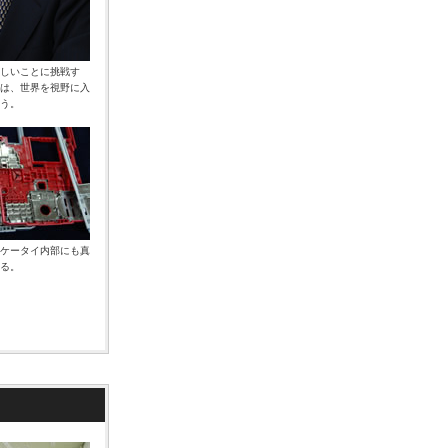
しいことに挑戦す
は、世界を視野に入
う。
ケータイ内部にも真
る。