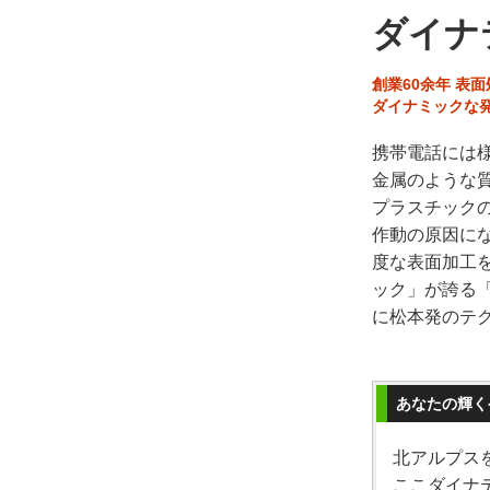
ダイナ
創業60余年 表
ダイナミックな発
携帯電話には
金属のような
プラスチック
作動の原因に
度な表面加工
ック」が誇る
に松本発のテ
あなたの輝く
北アルプス
ここダイナ