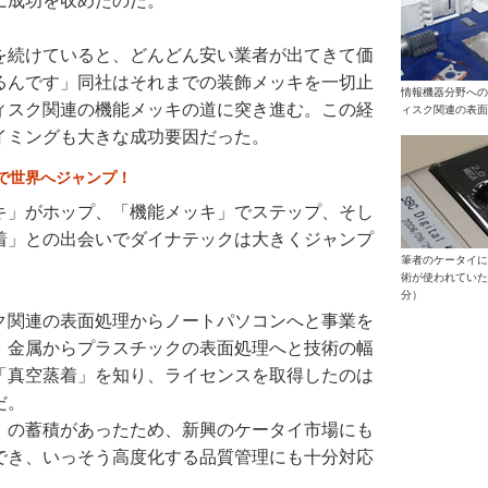
に成功を収めたのだ。
を続けていると、どんどん安い業者が出てきて価
るんです」同社はそれまでの装飾メッキを一切止
情報機器分野への
ィスク関連の機能メッキの道に突き進む。この経
ィスク関連の表面
イミングも大きな成功要因だった。
で世界へジャンプ！
キ」がホップ、「機能メッキ」でステップ、そし
着」との出会いでダイナテックは大きくジャンプ
筆者のケータイに
術が使われていた
分）
ク関連の表面処理からノートパソコンへと事業を
、金属からプラスチックの表面処理へと技術の幅
「真空蒸着」を知り、ライセンスを取得したのは
だ。
」の蓄積があったため、新興のケータイ市場にも
でき、いっそう高度化する品質管理にも十分対応