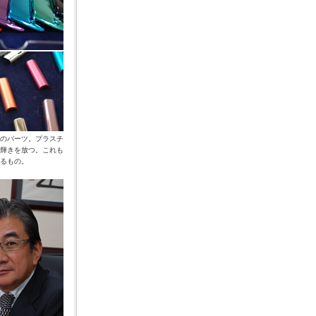
のパーツ。プラスチ
輝きを放つ。これも
るもの。