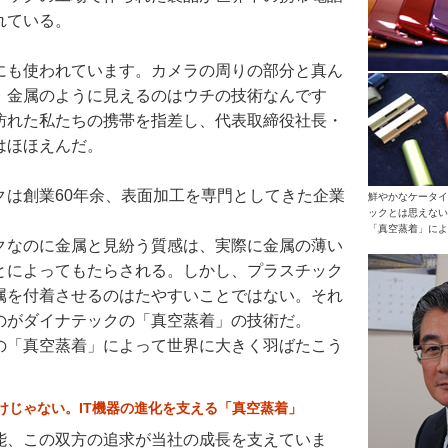
れている。
にも使われています。カメラの周りの部分と真ん
。金属のように見えるのはウチの技術なんです
訪れた私たちの携帯を指差し、代表取締役社長・
はほほえんだ。
クは創業60年余、表面加工を専門としてきた企業
鮮やかなケータイ
ックとは思えない
「真空蒸着」によ
クなのに金属と見紛う質感は、実際に金属の薄い
とによってもたらされる。しかし、プラスチック
属を付着させるのはたやすいことではない。それ
のがダイナテックの「真空蒸着」の技術だ。
の「真空蒸着」によって世界に大きく羽ばたこう
。
けじゃない。IT機器の進化を支える「真空蒸着」
能、この双方の追求が当社の成長を支えていま