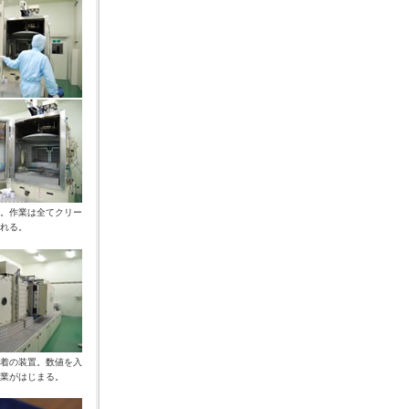
。作業は全てクリー
れる。
着の装置。数値を入
業がはじまる。