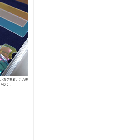
た真空蒸着。この表
を防ぐ。