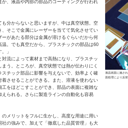
ほか、液晶や内部の部品のコーティングが行われ
ても分からないと思いますが、中は真空状態。空
き、そこで金属にレーザーを当てて気化させてい
ザーがあたる部分は金属が溶けるぐらいだから何
高温。でも真空だから、プラスチックの部品は60
す。」
と対流によって素材まで高熱になり、プラスチッ
しまう。ところが、真空状態では熱が伝わりにく
ラスチック部品に影響を与えないで、効率よく確
液晶画面に施され
面処理により反射
付着させることができる。また、溶液を使わない
細工をほどこすことができ、部品の表面に複雑な
加えられる。さらに製造ラインの自動化も容易
」のメリットをフルに生かし、高度な用途に用い
同社の強みで、加えて「徹底した品質管理」も大