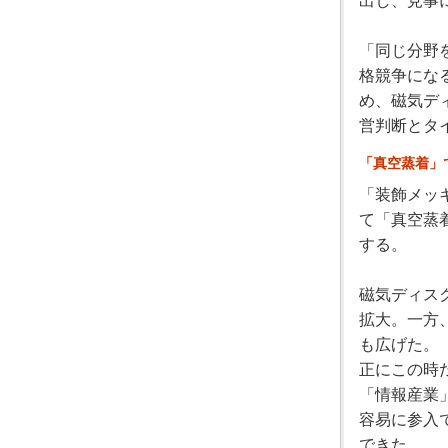
出し、見事
「同じ分野
格競争にな
め、磁気デ
営判断とタ
「真空蒸着」
「装飾メッ
て「真空蒸
する。
磁気ディス
拡大。一方
も広げた。
正にこの時
「情報産業
容易に参入
できた。