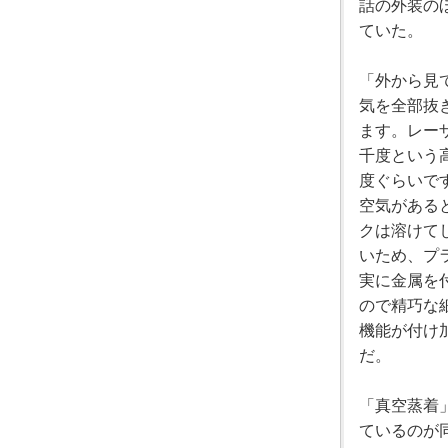
話の外装の
ていた。
「外から見
気を全部抜
ます。レー
千度という
度ぐらいで
空気がある
クは溶けて
いため、プ
実に金属を
ので精巧な
機能が付け
だ。
「真空蒸着
ているのが