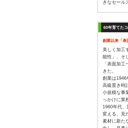
きなセール
60年育てた
創業以来「表
美しく加工
能性」、そ
「表面加工
きた。
創業は194
高級置き時
小規模な事
っかけに業
1960年
変える。見
素材に新た