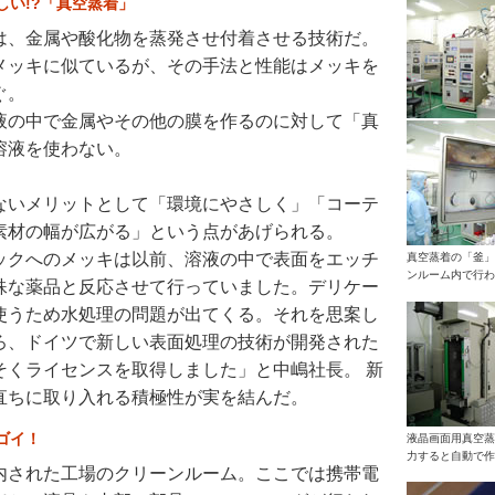
しい!?「真空蒸着」
は、金属や酸化物を蒸発させ付着させる技術だ。
メッキに似ているが、その手法と性能はメッキを
ぐ。
液の中で金属やその他の膜を作るのに対して「真
溶液を使わない。
ないメリットとして「環境にやさしく」「コーテ
素材の幅が広がる」という点があげられる。
ックへのメッキは以前、溶液の中で表面をエッチ
真空蒸着の「釜」
ンルーム内で行わ
殊な薬品と反応させて行っていました。デリケー
使うため水処理の問題が出てくる。それを思案し
ろ、ドイツで新しい表面処理の技術が開発された
そくライセンスを取得しました」と中嶋社長。 新
直ちに取り入れる積極性が実を結んだ。
ゴイ！
液晶画面用真空蒸
力すると自動で作
内された工場のクリーンルーム。ここでは携帯電