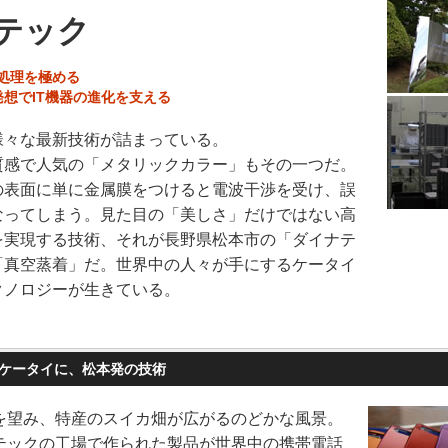
テック
面処理を極める
想でIT機器の進化を支える
様々な最新技術が詰まっている。
質感で人気の「メタリックカラー」もその一つだ。
の表面に単に金属膜をつけると電波干渉を受け、誤
なってしまう。見た目の「美しさ」だけではない高
を実現する技術、それが長野県松本市の「ダイナテ
「真空蒸着」だ。世界中の人々が手にするケータイ
クノロジーが生きている。
ケータイに、松本発の技術
を望み、特産のスイカ畑が広がるのどかな風景。
テックの工場で作られた製品が世界中の携帯電話