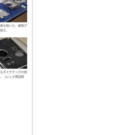
道を拓いた、磁気デ
加工。
もダイナテックの技
。（レンズ周辺部