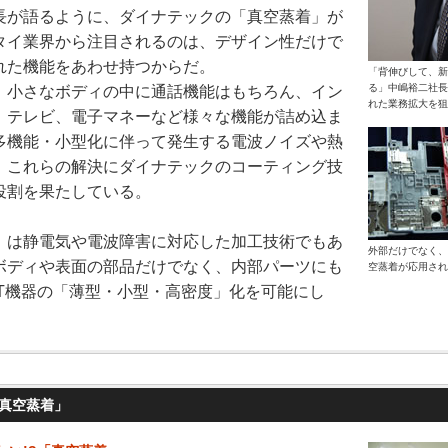
長が語るように、ダイナテックの「真空蒸着」が
タイ業界から注目されるのは、デザイン性だけで
れた機能をあわせ持つからだ。
「背伸びして、新
る」中嶋裕二社長
、小さなボディの中に通話機能はもちろん、イン
れた業務拡大を狙
、テレビ、電子マネーなど様々な機能が詰め込ま
多機能・小型化に伴って発生する電波ノイズや熱
、これらの解決にダイナテックのコーティング技
役割を果たしている。
」は静電気や電波障害に対応した加工技術でもあ
外部だけでなく、
ボディや表面の部品だけでなく、内部パーツにも
空蒸着が応用され
IT機器の「薄型・小型・高密度」化を可能にし
真空蒸着」