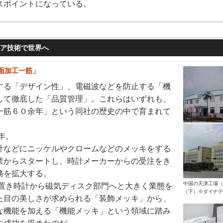
スポイントになっている。
コア技術で世界へ
面加工一筋」
する「デザイン性」、電磁波などを防止する「機
して徹底した「品質管理」。これらはいずれも、
一筋６０余年」という同社の歴史の中で育まれて
6年。
計などにニッケルやクロームなどのメッキをする
業からスタートし、時計メーカーからの受注をき
務を拡大する。
中国の天津工場（
代、置き時計から磁気ディスク部門へと大きく業態を
（下）※ダイナテ
た目の美しさが求められる「装飾メッキ」から、
な機能を加える「機能メッキ」という領域に踏み