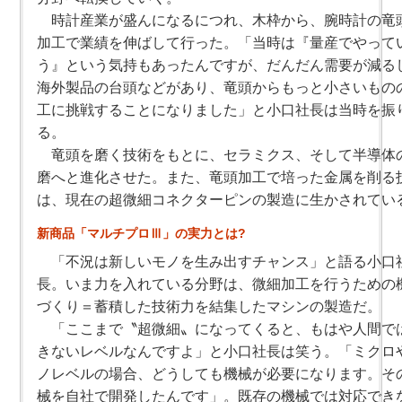
時計産業が盛んになるにつれ、木枠から、腕時計の竜
加工で業績を伸ばして行った。「当時は『量産でやって
う』という気持もあったんですが、だんだん需要が減る
海外製品の台頭などがあり、竜頭からもっと小さいもの
工に挑戦することになりました」と小口社長は当時を振
る。
竜頭を磨く技術をもとに、セラミクス、そして半導体
磨へと進化させた。また、竜頭加工で培った金属を削る
は、現在の超微細コネクターピンの製造に生かされてい
新商品「マルチプロⅢ」の実力とは?
「不況は新しいモノを生み出すチャンス」と語る小口
長。いま力を入れている分野は、微細加工を行うための
づくり＝蓄積した技術力を結集したマシンの製造だ。
「ここまで〝超微細〟になってくると、もはや人間で
きないレベルなんですよ」と小口社長は笑う。「ミクロ
ノレベルの場合、どうしても機械が必要になります。そ
械を自社で開発したんです」。既存の機械では対応でき