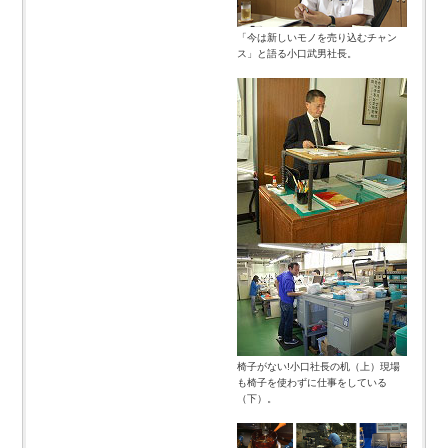
「今は新しいモノを売り込むチャン
ス」と語る小口武男社長。
椅子がない!小口社長の机（上）現場
も椅子を使わずに仕事をしている
（下）。