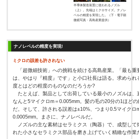
半導体製造装置に使われるノズル
（上）。先端はミクロサイズ。ナノレ
ベルの精度を実現した。（下・電子顕
微鏡写真・高島産業提供）
ナノレベルの精度を実現!
ミクロの誤差も許されない
「超微細技術」への挑戦を続ける高島産業。「最も重
は、やはり『精度』です」と小口社長は語る。求められ
度とはどの程度のものなのだろうか?
たとえば、製品として出荷している最小のノズルは、
なんと5マイクロm＝0.005mm。髪の毛の20分の1ほど
だ。そして、許される誤差は±10%、つまり0.5マイクロm
0.0005mm。まさに、ナノレベルだ。
ノズルの主な素材はセラミクス（陶器）で、成型して
れた小さなセラミクス部品を磨き上げていく精緻な作業