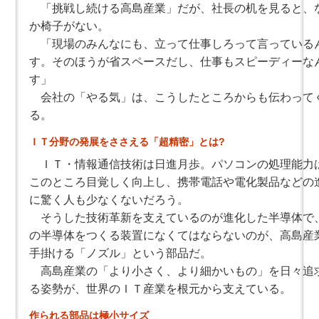
「挑戦し続ける高島産業」だが、社長の机を見ると、
か椅子がない。
「現場のみんなにも、立って仕事しろって言っている
す。そのほうが省スペースだし、仕事もスピーディーな
す」
会社の「やる気」は、こうしたところからも伝わって
る。
ＩＴ分野の発展をささえる「超精密」とは?
ＩＴ・情報通信技術は日進月歩。パソコンの処理能力
このところ目覚しく向上し、携帯電話や電化製品などの
に驚く人も少なくないだろう。
そうした技術革新を支えているのが進化した半導体で
の半導体をつくる装置になくてはならないのが、高島産
手掛ける「ノズル」という部品だ。
高島産業の「より小さく、より細かいもの」を日々追
る姿勢が、世界のＩＴ産業を根元から支えている。
作られる部品は極小サイズ