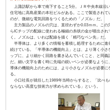
上諏訪駅から車で南下すること5分。ＪＲ中央本線沿
住宅地に高島産業の本社ビルがある。ここで製造されて
のが、微細な電気回路をつくるための「ノズル」だ。
主力製品のノズルの穴は、直径わずか0.03ｍｍ。この
らICチップの配線に使われる極細の糸状の金が噴出され
く。ノズルは、いわば配線を描く「精巧なペン先」だ。
半導体は、より多くの情報を蓄積し処理するために進
続けている。「半導体の機能向上」とは、より薄く小さ
ップに、より細かく回路を書き込んでいくこと、と同義
だ。細い文字を書く時に先端の鋭いペンが必要なように
導体の機能向上のためには、より小さなノズルが必要に
る。
小口社長が就任した1989年当時からすると、「比べも
ならない高度な技術力が求められている」という。