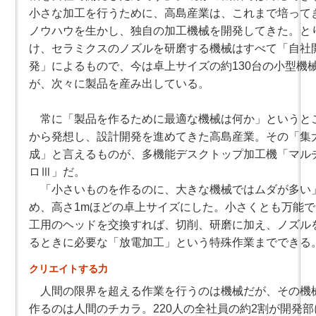
小さな加工を行うために、高島産業は、これまで培って
ノウハウを生かし、独自の加工機械を開発してきた。と
け、セラミクスのノズルを研磨する機械はすべて「自社
発」によるもので、今は卓上サイズの約130台の小型機
が、次々に製品を産み出している。
常に「製品を作るために最適な機械は何か」というと
から発想し、設計開発を進めてきた高島産業。その「集
成」と言えるものが、多機能デスクトップ加工機「マル
ロⅢ」だ。
「小さいものを作るのに、大きな機械ではムダが多い
め、高さ1mほどの卓上サイズにした。小さくとも万能
工用のヘッドを交換すれば、切削、研磨に加え、ノズル
るときに必要な「放電加工」という特殊作業までできる
クリエイトする力
人間の限界を超える作業を行うのは機械だが、その機
作るのは人間のチカラ。220人の全社員の約2割が開発部