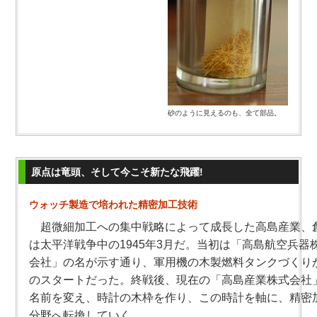
砂のように見えるのも、全て部品。
原点は竜頭、そして今こそ新たな飛躍!
ウォッチ製造で培われた精密加工技術
超微細加工への集中戦略によって成長した高島産業、
は太平洋戦争中の1945年3月だ。当初は「高島航空兵器
会社」の名が示す通り、軍用機の木製燃料タンクづくり
のスタートだった。終戦後、現在の「高島産業株式会社
名前を変え、時計の木枠を作り、この時計を軸に、精密
分野へ転換していく。