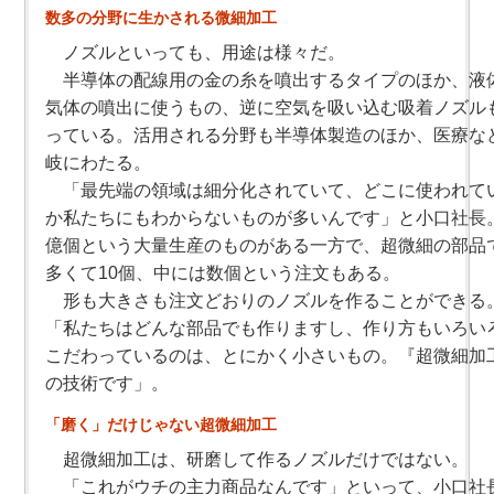
数多の分野に生かされる微細加工
ノズルといっても、用途は様々だ。
半導体の配線用の金の糸を噴出するタイプのほか、液
気体の噴出に使うもの、逆に空気を吸い込む吸着ノズル
っている。活用される分野も半導体製造のほか、医療な
岐にわたる。
「最先端の領域は細分化されていて、どこに使われて
か私たちにもわからないものが多いんです」と小口社長
億個という大量生産のものがある一方で、超微細の部品
多くて10個、中には数個という注文もある。
形も大きさも注文どおりのノズルを作ることができる
「私たちはどんな部品でも作りますし、作り方もいろい
こだわっているのは、とにかく小さいもの。『超微細加
の技術です」。
「磨く」だけじゃない超微細加工
超微細加工は、研磨して作るノズルだけではない。
「これがウチの主力商品なんです」といって、小口社