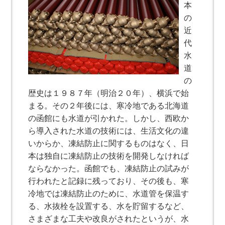
本
の
近
代
水
道
の
歴史は１９８７年（明治２０年）、横浜で始
まる。その２年後には、寒冷地である北海道
の函館にも水道が引かれた。しかし、西欧か
ら導入された水道の技術には、生活文化の違
いからか、凍結防止に関するものはなく、日
本は独自に凍結防止の技術を開発しなければ
ならなかった。函館でも、凍結防止の試みが
行われたと記録に残っており、その後も、寒
冷地では凍結防止のために、水道管を保温す
る、水抜栓を設置する、水を貯留するなど、
さまざまな工夫や改良がされたというが、水