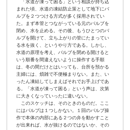
「水道が凍って困る」という相談が持ち込
まれた頃、水道の凍結防止策として地下にバ
ルブを２つつける方式が多く採用されてい
た。まず本管とつながっている元のバルブを
閉め、水を止める。その後、もうひとつのバ
ルブを開けて、立ち上がりの管にたまってい
る水を抜く、というやり方である。しかし、
水道の原理を考え、バルブを閉める開けると
いう順番を間違えないように操作する手順
は、冬の間だけとはいっても、台所を預かる
主婦には、煩雑で不便極まりない。また、い
ったん凍結してしまえばそれでお手上げであ
る。「水道が凍って困る」という声は、次第
に大きくなっていったに違いない。
このスケッチは、そのときのものだ。ここ
にはバルブは１つしかない。１回のバルブ操
作で本体の内部にある２つの弁を動かすこと
が出来れば、水が抜けるのではないか、その