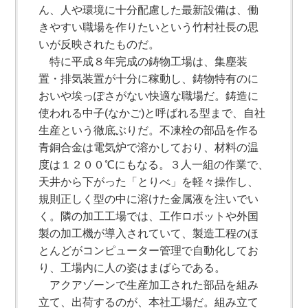
ん、人や環境に十分配慮した最新設備は、働
きやすい職場を作りたいという竹村社長の思
いが反映されたものだ。
特に平成８年完成の鋳物工場は、集塵装
置・排気装置が十分に稼動し、鋳物特有のに
おいや埃っぽさがない快適な職場だ。鋳造に
使われる中子(なかご)と呼ばれる型まで、自社
生産という徹底ぶりだ。不凍栓の部品を作る
青銅合金は電気炉で溶かしており、材料の温
度は１２００℃にもなる。３人一組の作業で、
天井から下がった「とりべ」を軽々操作し、
規則正しく型の中に溶けた金属液を注いでい
く。隣の加工工場では、工作ロボットや外国
製の加工機が導入されていて、製造工程のほ
とんどがコンピューター管理で自動化してお
り、工場内に人の姿はまばらである。
アクアゾーンで生産加工された部品を組み
立て、出荷するのが、本社工場だ。組み立て