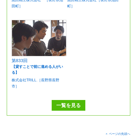
黒田精工株式会社 ［長野県池
黒田精工株式会社［長野県池田
田町］
町］
第833回
【貸すことで前に進める人がい
る】
株式会社TRILL.［長野県長野
市］
一覧を見る
ページの先頭へ