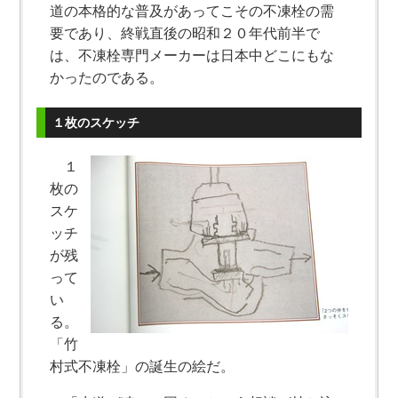
道の本格的な普及があってこその不凍栓の需
要であり、終戦直後の昭和２０年代前半で
は、不凍栓専門メーカーは日本中どこにもな
かったのである。
１枚のスケッチ
１
枚の
スケ
ッチ
が残
って
い
る。
「竹
村式不凍栓」の誕生の絵だ。