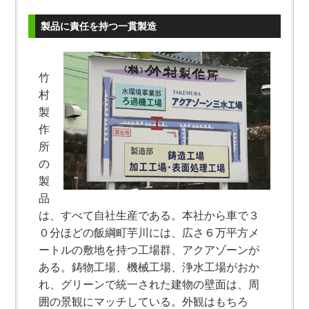
製品に責任を持つ一貫製造
竹
村
製
作
所
の
製
品
は、すべて自社生産である。本社から車で３
０分ほどの飯綱町芋川には、広さ６万平方メ
ートルの敷地を持つ工場群、アクアゾーンが
ある。鋳物工場、機械工場、浄水工場がおか
れ、グリーンで統一された建物の壁面は、周
囲の景観にマッチしている。外観はもちろ