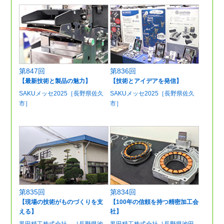
第847回
第836回
【最新技術と製品の魅力】
【技術とアイデアを発信】
SAKUメッセ2025［長野県佐久
SAKUメッセ2025［長野県佐久
市］
市］
第835回
第834回
【現場の技術がものづくりを支
【100年の信頼を持つ精密加工会
える】
社】