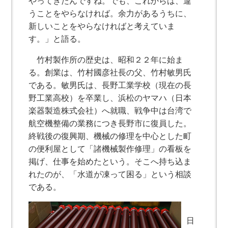
やってきたんですね。でも、これからは、違
うことをやらなければ。余力があるうちに、
新しいことをやらなければと考えていま
す。」と語る。
竹村製作所の歴史は、昭和２２年に始ま
る。創業は、竹村國彦社長の父、竹村敏男氏
である。敏男氏は、長野工業学校（現在の長
野工業高校）を卒業し、浜松のヤマハ（日本
楽器製造株式会社）へ就職、戦争中は台湾で
航空機整備の業務につき長野市に復員した。
終戦後の復興期、機械の修理を中心とした町
の便利屋として「諸機械製作修理」の看板を
掲げ、仕事を始めたという。そこへ持ち込ま
れたのが、「水道が凍って困る」という相談
である。
日