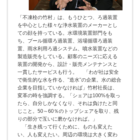
「不凍栓の竹村」は、もうひとつ、ろ過装置
を中心とした様々な浄水装置のメーカーとし
ての顔を持っている。水環境装置部門をも
ち、プール循環ろ過装置、浴場循環ろ過装
置、雨水利用ろ過システム、噴水装置などの
製造販売をしている。顧客のニーズに応える
装置の開発から、設計・販売メンテナンスと
一貫したサービスも行う。 「わが社は安全
で衛生的な水を作る、"造水"の企業。水の総合
企業を目指していかなければ」竹村社長は、
変革の時を強調する。「シェアは100%を取っ
たら、自分しかなくなり、それは負けたと同
じこと。50～60％のトップシェアを取り、残
りの部分で互いに磨かなければ。」
「生き残って行くために、ものも変えた
い、人も変えたい。周辺の環境は大きく変わ