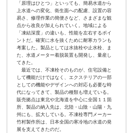
「原理はひとつ」といっても、簡易水道から
上水道への変化、衛生面への配慮、設置の容
易さ、修理作業の簡便さなど、さまざまな観
点から改良が加えられていく。地域による
「凍結深度」の違いも、性能を左右するポイ
ントだ。確実に水を抜くために耐寒カランも
考案した。製品としては水抜栓や止水栓、ま
た、水道メーター着脱装置も開発し、量産し
てきた。
最近では、不凍栓そのものが、住宅設備と
して機能だけではなく、エクステリアの一部
としての機能やデザインへの対応も必要な時
代になってきて、製品の種類も増えている。
販売拠点は東北や北海道を中心に全国１１箇
所、製品の納入先は、北陸・山陰・山陽・九
州にも、拡大している。不凍栓専門メーカー
竹村製作所は、日本全国の寒冷地の水道の発
展を支えてきたのだ。