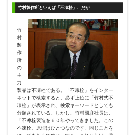
竹村製作所といえば「不凍栓」、だが
竹
村
製
作
所
の
主
力
製品は不凍栓である。「不凍栓」をインター
ネットで検索すると、必ず上位に「竹村式不
凍栓」が表示され、検索キーワードとしても
分類されている。しかし、竹村國彦社長は、
「不凍栓製造を６０年やってきました。この
不凍栓、原理はひとつなのです。同じことを