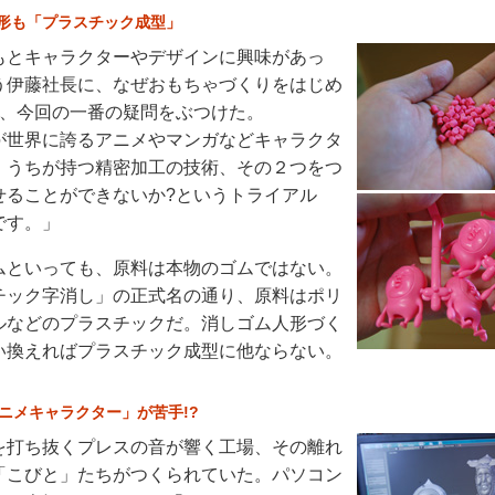
形も「プラスチック成型」
とキャラクターやデザインに興味があっ
う伊藤社長に、なぜおもちゃづくりをはじめ
と、今回の一番の疑問をぶつけた。
世界に誇るアニメやマンガなどキャラクタ
、うちが持つ精密加工の技術、その２つをつ
せることができないか?というトライアル
です。」
といっても、原料は本物のゴムではない。
チック字消し」の正式名の通り、原料はポリ
ルなどのプラスチックだ。消しゴム人形づく
い換えればプラスチック成型に他ならない。
アニメキャラクター」が苦手!?
打ち抜くプレスの音が響く工場、その離れ
「こびと」たちがつくられていた。パソコン