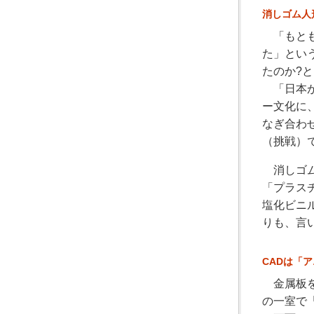
消しゴム人
「もとも
た」とい
たのか?
「日本が
ー文化に
なぎ合わ
（挑戦）
消しゴム
「プラス
塩化ビニ
りも、言
CADは「
金属板を
の一室で