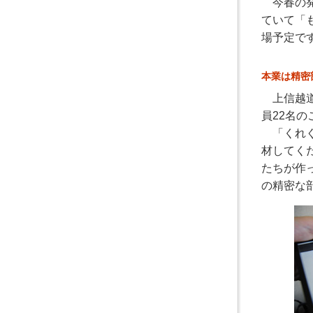
今春の発
ていて「
場予定で
本業は精密
上信越道
員22名の
「くれぐ
材してく
たちが作
の精密な