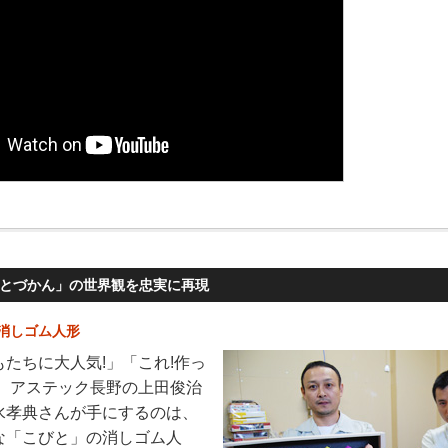
とづかん」の世界観を忠実に再現
消しゴム人形
たちに大人気!」「これ!作っ
」 アステック長野の上田俊治
水孝典さんが手にするのは、
な「こびと」の消しゴム人