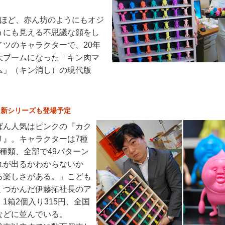
ほど、赤ん坊のようにもオジ
うにも見える不思議な顔をし
イツのキャラクターで、20年
大ブームになった「キン肉マ
ム」（キン消し）の現代版
!新シリーズも登場予定
ん人気はピンクの『カク
リ』。キャラクターは7種
種類、全部で49パターン
れが出るかわからないか
る楽しさがある。」こども
くつかんだ伊藤拓社長のア
1箱2個入り315円、全国
などに並んでいる。