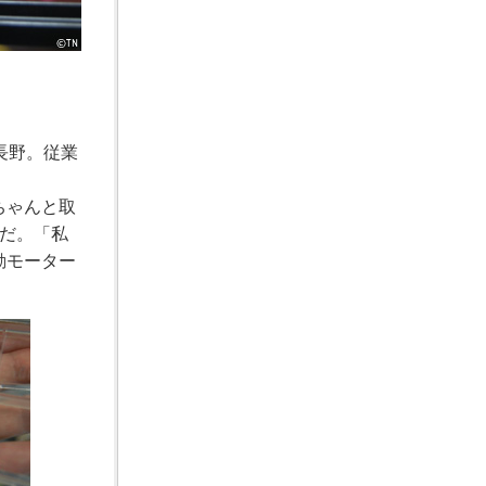
長野。従業
ちゃんと取
だ。「私
動モーター