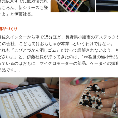
売以来すでに数万個売れ
もちろん、新シリーズも登
すよ」と伊藤社長。
部品づくり
佐久インターから車で15分ほど、長野県小諸市のアステック
この会社、こども向けおもちゃが本業...というわけではない。
れも『こびとづかん消しゴム』だけって誤解されないよう、
ださいよ」と、伊藤社長が持ってきたのは、1㎜程度の極小部品
っているのはおもに、マイクロモーターの部品。ケータイの振
部品です。」