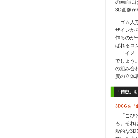
の画面に
3D画像
ゴム人形
ザインか
作るのが
ばれるコ
「イメー
でしょう
の組み合
度の立体
「精密」を
3DCGを
「こびと
ろ。それ
般的な3