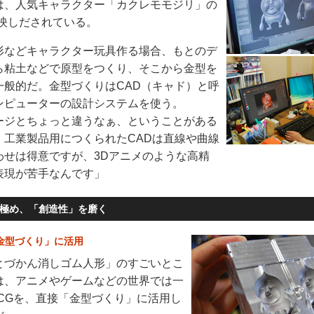
は、人気キャラクター「カクレモモジリ」の
が映しだされている。
などキャラクター玩具作る場合、もとのデ
ら粘土などで原型をつくり、そこから金型を
一般的だ。金型づくりはCAD（キャド）と呼
ンピューターの設計システムを使う。
ジとちょっと違うなぁ、ということがある
。工業製品用につくられたCADは直線や曲線
わせは得意ですが、3Dアニメのような高精
表現が苦手なんです」
極め、「創造性」を磨く
「金型づくり」に活用
づかん消しゴム人形」のすごいとこ
は、アニメやゲームなどの世界では一
DCGを、直接「金型づくり」に活用し