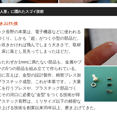
人形」に隠れたスゴイ技術
磨き上げた技
ク長野の本業は、電子機器などに使われる
づくり。しかも「超」がつく小型の部品だ。
を吹きかければ飛んでしまう大きさで、取材
、床に落とし見失ってしまったほどだ。
たわずか1mmに満たない部品も、金属やプ
クの5つの部品を組み立てて作られている。
に言えば、金型の設計製作、精密プレス加
プラスチック成型。これが本業です。」大量
工を行うプレスや、プラスチック部品づく
にその河口に必要な"金型"をつくる技術が得
アステック長野は、ミリサイズ以下の精密な
り上げる技術を創業以来35年以上、磨き上げてきた。