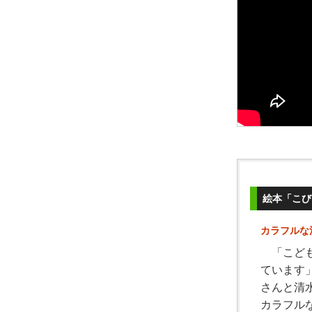
絵本「こび
カラフルな
「こども
ています
さんと清
カラフル