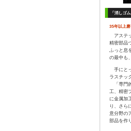
「消しゴム
35年以上
アステッ
精密部品
ふっと息
の最中も
手にとっ
ラスチッ
「専門的
工、精密
に金属加
り、さら
意分野の
部品を作