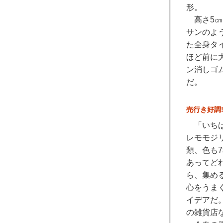
形。
高さ5㎝
サンのよ
た全身タ
ほど前に
ン消しゴ
だ。
売行き好調
「いちば
レモモジ
類、色も7
あってど
ら、集め
心をうま
イデアだ。
の雑貨店