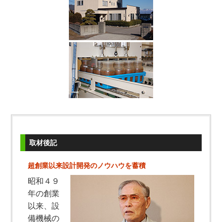
取材後記
超創業以来設計開発のノウハウを蓄積
昭和４９
年の創業
以来、設
備機械の