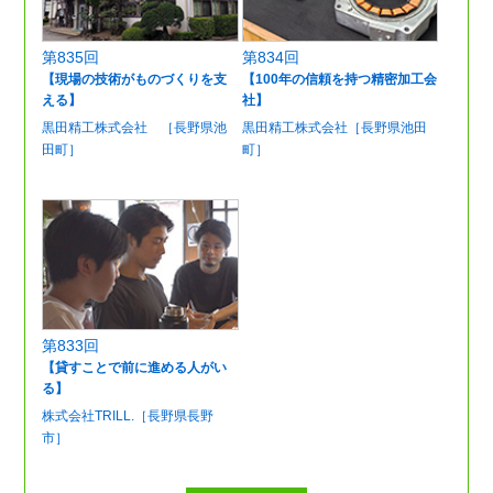
第835回
第834回
【現場の技術がものづくりを支
【100年の信頼を持つ精密加工会
える】
社】
黒田精工株式会社 ［長野県池
黒田精工株式会社［長野県池田
田町］
町］
第833回
【貸すことで前に進める人がい
る】
株式会社TRILL.［長野県長野
市］