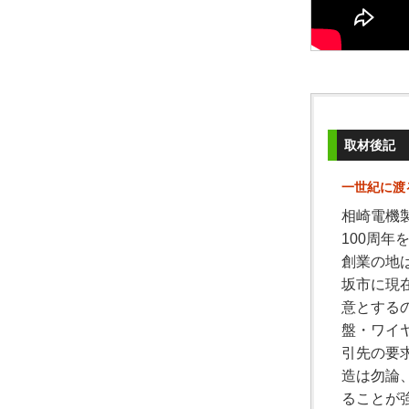
取材後記
一世紀に渡
相崎電機
100周
創業の地
坂市に現
意とする
盤・ワイ
引先の要
造は勿論
ることが