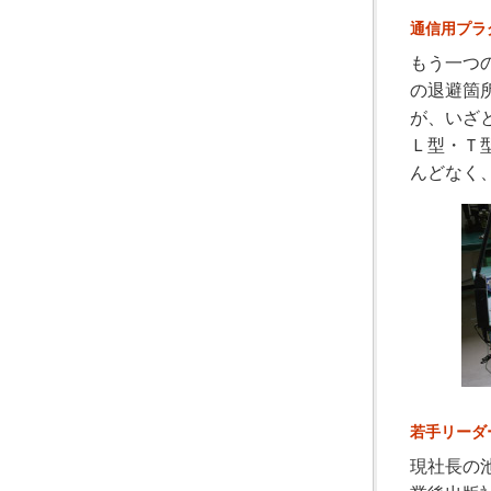
通信用プラ
もう一つ
の退避箇
が、いざ
Ｌ型・Ｔ
んどなく
若手リーダ
現社長の