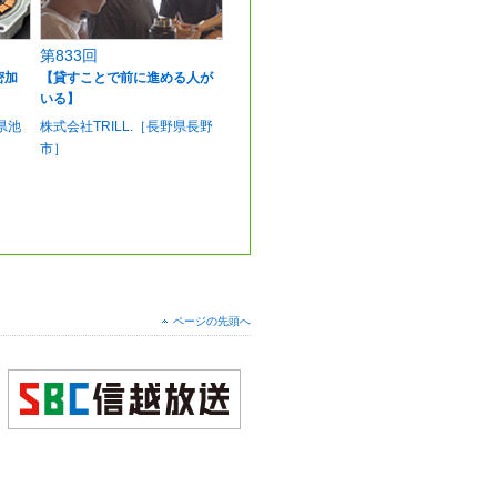
第833回
密加
【貸すことで前に進める人が
いる】
県池
株式会社TRILL.［長野県長野
市］
ページの先頭へ