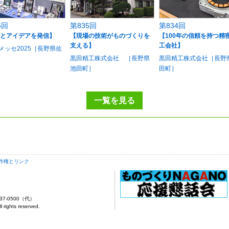
6回
第835回
第834回
とアイデアを発信】
【現場の技術がものづくりを
【100年の信頼を持つ精
支える】
工会社】
Uメッセ2025［長野県佐
黒田精工株式会社 ［長野県
黒田精工株式会社［長野
池田町］
田町］
一覧を見る
作権とリンク
37-0500（代）
ights reserved.