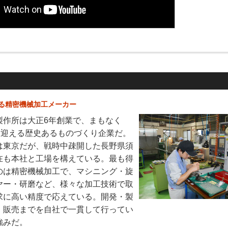
る精密機械加工メーカー
製作所は大正6年創業で、まもなく
年を迎える歴史あるものづくり企業だ。
は東京だが、戦時中疎開した長野県須
在も本社と工場を構えている。最も得
のは精密機械加工で、マシニング・旋
ヤー・研磨など、様々な加工技術で取
求に高い精度で応えている。開発・製
、販売までを自社で一貫して行ってい
強みだ。