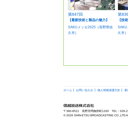
第847回
第83
【最新技術と製品の魅力】
【技術
SAKUメッセ2025［長野県佐
SAK
久市］
久市］
ホーム
お問い合わせ
個人情報保護方針
著
〒380-8521 長野市問御所町1200 TEL：026-2
©
2026 SHIN-ETSU BROADCASTING CO.,LTD All r