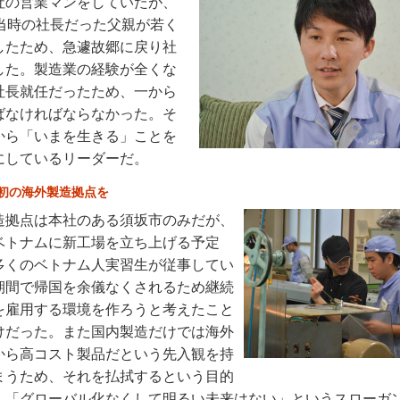
社の営業マンをしていたが、
時当時の社長だった父親が若く
したため、急遽故郷に戻り社
した。製造業の経験が全くな
社長就任だったため、一から
ばなければならなかった。そ
から「いまを生きる」ことを
にしているリーダーだ。
初の海外製造拠点を
造拠点は本社のある須坂市のみだが、
ベトナムに新工場を立ち上げる予定
多くのベトナム人実習生が従事してい
期間で帰国を余儀なくされるため継続
を雇用する環境を作ろうと考えたこと
けだった。また国内製造だけでは海外
から高コスト製品だという先入観を持
まうため、それを払拭するという目的
。「グローバル化なくして明るい未来はない」というスローガ