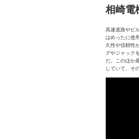
相崎電
高速道路やビ
はめったに使
久性や信頼性
グやジャック
だ。このほか
していて、そ