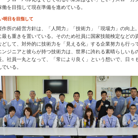
稼働を目指して現在準備を進めている。
い明日を目指して
製作所の経営方針は、「人間力」「技術力」「現場力」の向上
に最も重きを置いている。そのため社員に国家技能検定などの
などして、対外的に技術力を「見える化」する企業努力も行っ
エンジニアと彼らが持つ技術力は、世界に誇れる素晴らしいも
長。社員一丸となって、「常により良く」という想いで、日々
んでいる。