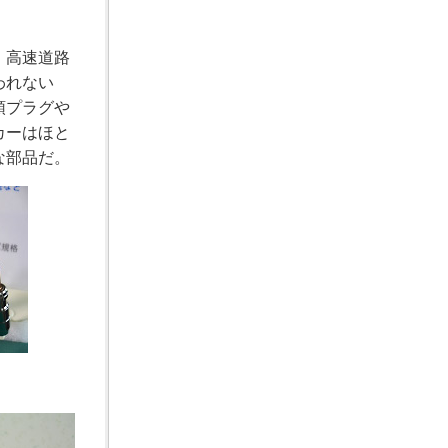
、高速道路
われない
頭プラグや
カーはほと
な部品だ。