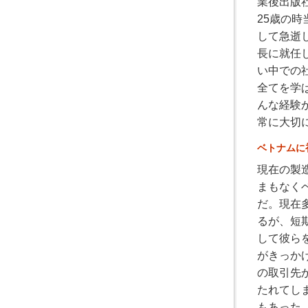
業後出版
25歳の
して急逝
長に就任
い中での
全てを学
んな経験
常に大切
ベトナムに
現在の製
まもなく
だ。現在
るが、短
して彼ら
がきっか
の取引先
たれてし
もあった