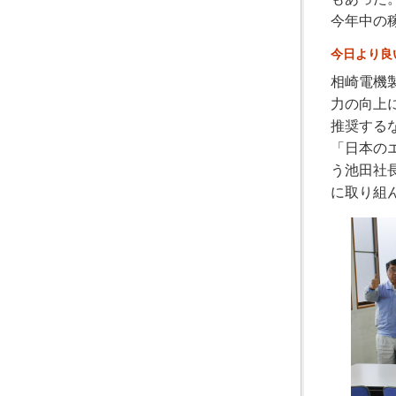
今年中の
今日より良
相崎電機
力の向上
推奨する
「日本の
う池田社
に取り組