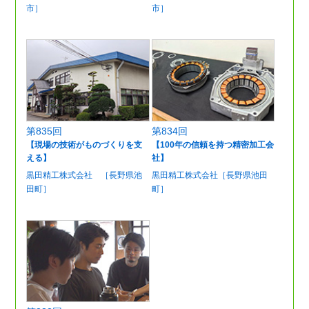
市］
市］
第835回
第834回
【現場の技術がものづくりを支
【100年の信頼を持つ精密加工会
える】
社】
黒田精工株式会社 ［長野県池
黒田精工株式会社［長野県池田
田町］
町］