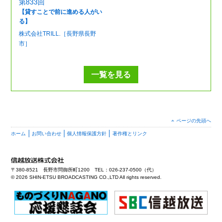
第833回
【貸すことで前に進める人がい
る】
株式会社TRILL.［長野県長野
市］
一覧を見る
ページの先頭へ
ホーム
お問い合わせ
個人情報保護方針
著作権とリンク
〒380-8521 長野市問御所町1200 TEL：026-237-0500（代）
©
2026 SHIN-ETSU BROADCASTING CO.,LTD All rights reserved.