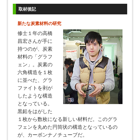
取材後記
新たな炭素材料の研究
修士１年の高橋
昌宏さんが手に
持つのが、炭素
材料の「グラフ
ェン」。炭素の
六角構造を１枚
に並べた、グラ
ファイトを剥が
したような構造
となっている。
黒鉛をはがした
１枚から数枚になる新しい材料だ。このグラ
フェンを丸めた円筒状の構造となっているの
が、カーボンナノチューブだ。