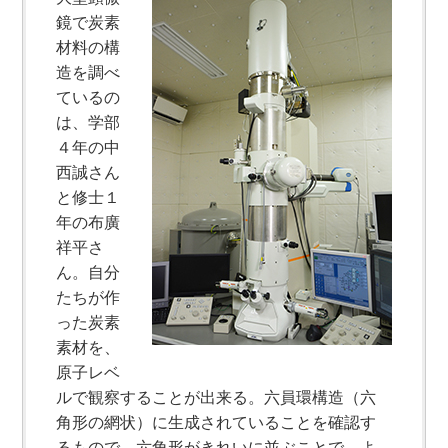
鏡で炭素
材料の構
造を調べ
ているの
は、学部
４年の中
西誠さん
と修士１
年の布廣
祥平さ
ん。自分
たちが作
った炭素
素材を、
原子レベ
ルで観察することが出来る。六員環構造（六
角形の網状）に生成されていることを確認す
るもので、六角形がきれいに並ぶことで、よ