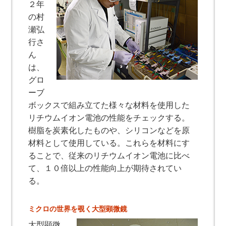
２年
の村
瀬弘
行さ
ん
は、
グロ
ーブ
ボックスで組み立てた様々な材料を使用した
リチウムイオン電池の性能をチェックする。
樹脂を炭素化したものや、シリコンなどを原
材料として使用している。これらを材料にす
ることで、従来のリチウムイオン電池に比べ
て、１０倍以上の性能向上が期待されてい
る。
ミクロの世界を覗く大型顕微鏡
大型顕微