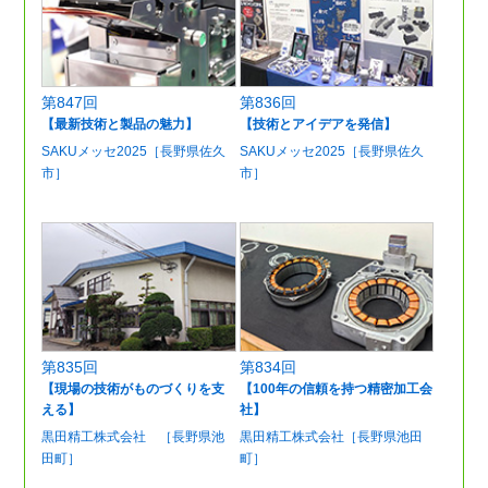
第847回
第836回
【最新技術と製品の魅力】
【技術とアイデアを発信】
SAKUメッセ2025［長野県佐久
SAKUメッセ2025［長野県佐久
市］
市］
第835回
第834回
【現場の技術がものづくりを支
【100年の信頼を持つ精密加工会
える】
社】
黒田精工株式会社 ［長野県池
黒田精工株式会社［長野県池田
田町］
町］