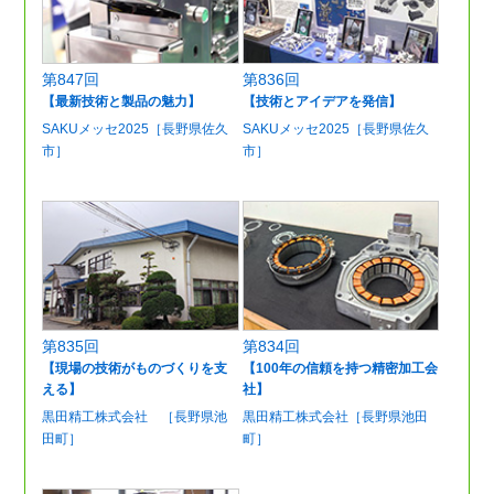
第847回
第836回
【最新技術と製品の魅力】
【技術とアイデアを発信】
SAKUメッセ2025［長野県佐久
SAKUメッセ2025［長野県佐久
市］
市］
第835回
第834回
【現場の技術がものづくりを支
【100年の信頼を持つ精密加工会
える】
社】
黒田精工株式会社 ［長野県池
黒田精工株式会社［長野県池田
田町］
町］