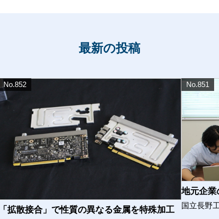
最新の投稿
No.852
No.851
地元企業
国立長野
「拡散接合」で性質の異なる金属を特殊加工